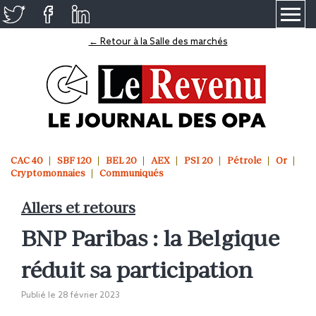
≡
← Retour à la Salle des marchés
CAC 40
SBF 120
BEL 20
AEX
PSI 20
Pétrole
Or
Cryptomonnaies
Communiqués
Allers et retours
BNP Paribas : la Belgique
réduit sa participation
Publié le
28 février 2023