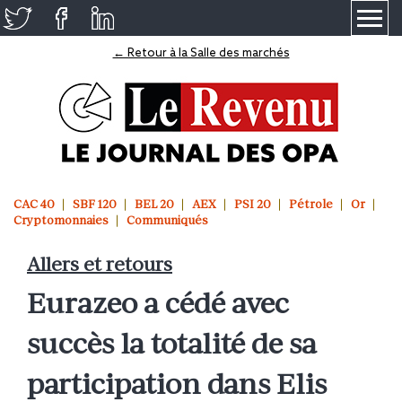
≡
← Retour à la Salle des marchés
CAC 40
SBF 120
BEL 20
AEX
PSI 20
Pétrole
Or
Cryptomonnaies
Communiqués
Allers et retours
Eurazeo a cédé avec
succès la totalité de sa
participation dans Elis