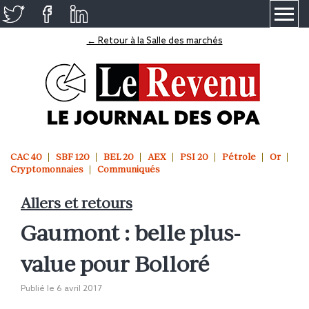
≡
← Retour à la Salle des marchés
CAC 40
SBF 120
BEL 20
AEX
PSI 20
Pétrole
Or
Cryptomonnaies
Communiqués
Allers et retours
Gaumont : belle plus-
value pour Bolloré
Publié le
6 avril 2017