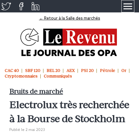
≡
← Retour à la Salle des marchés
CAC 40
SBF 120
BEL 20
AEX
PSI 20
Pétrole
Or
Cryptomonnaies
Communiqués
Bruits de marché
Electrolux très recherchée
à la Bourse de Stockholm
Publié le
2 mai 2023