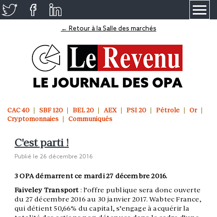
≡
← Retour à la Salle des marchés
CAC 40
SBF 120
BEL 20
AEX
PSI 20
Pétrole
Or
Cryptomonnaies
Communiqués
C'est parti !
Publié le
26 décembre 2016
3 OPA démarrent ce mardi 27 décembre 2016.
Faiveley Transport
: l’offre publique sera donc ouverte
du 27 décembre 2016 au 30 janvier 2017. Wabtec France,
qui détient 50,66% du capital, s’engage à acquérir la