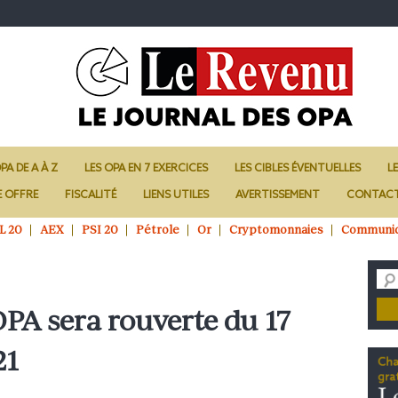
PA DE A À Z
LES OPA EN 7 EXERCICES
LES CIBLES ÉVENTUELLES
L
E OFFRE
FISCALITÉ
LIENS UTILES
AVERTISSEMENT
CONTAC
L 20
AEX
PSI 20
Pétrole
Or
Cryptomonnaies
Communi
OPA sera rouverte du 17
21