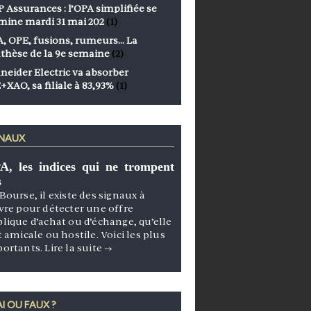
 Assurances : l’OPA simplifiée se
mine mardi 31 mai 202
(1)
, OPE, fusions, rumeurs… La
thèse de la 9e semaine
(2)
neider Electric va absorber
+XAO, sa filiale à 83,93%
(1)
GNAUX
A, les indices qui ne trompent
s
Bourse, il existe des signaux à
vre pour détecter une offre
lique d’achat ou d’échange, qu’elle
t amicale ou hostile. Voici les plus
portants.
Lire la suite
→
I OU FAUX ?