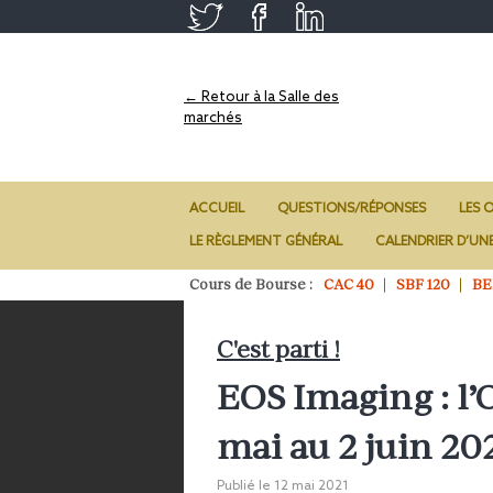
← Retour à la Salle des
marchés
ACCUEIL
QUESTIONS/RÉPONSES
LES O
LE RÈGLEMENT GÉNÉRAL
CALENDRIER D’UN
Cours de Bourse :
CAC 40
SBF 120
BE
C'est parti !
EOS Imaging : l’
mai au 2 juin 20
Publié le
12 mai 2021