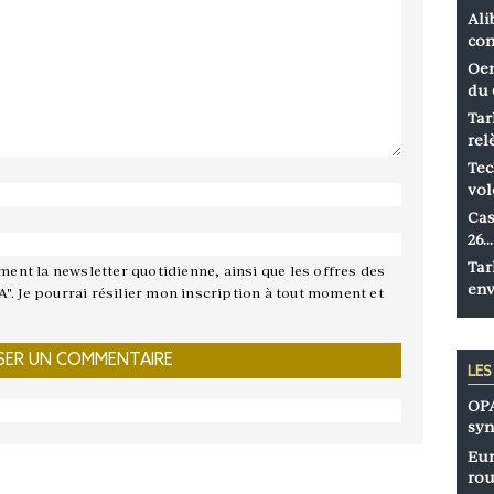
Ali
co
Oen
du 
Tar
rel
Tec
vol
Cas
26…
Tar
ement la newsletter quotidienne, ainsi que les offres des
env
A". Je pourrai résilier mon inscription à tout moment et
LE
OPA
syn
Eur
rou