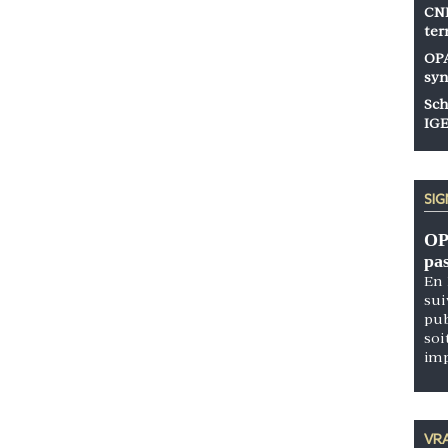
CNP
ter
OPA
syn
Sch
IGE
SI
OP
pa
En 
sui
pub
soi
im
VRA