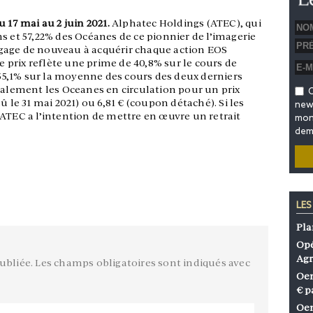
 17 mai au 2 juin 2021.
Alphatec Holdings (ATEC), qui
s et 57,22% des Océanes de ce pionnier de l’imagerie
gage de nouveau à acquérir chaque action EOS
Ce prix reflète une prime de 40,8% sur le cours de
e 55,1% sur la moyenne des cours des deux derniers
galement les Oceanes en circulation pour un prix
O
û le 31 mai 2021) ou 6,81 € (coupon détaché). Si les
news
 ATEC a l’intention de mettre en œuvre un retrait
mon 
dem
LES
Pla
Opé
Agr
ubliée.
Les champs obligatoires sont indiqués avec
Oen
€ p
Oen