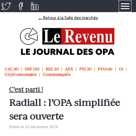
≡
← Retour à la Salle des marchés
CAC 40
SBF 120
BEL 20
AEX
PSI 20
Pétrole
Or
Cryptomonnaies
Communiqués
C'est parti !
Radiall : l’OPA simplifiée
sera ouverte
Publié le
23 décembre 2016