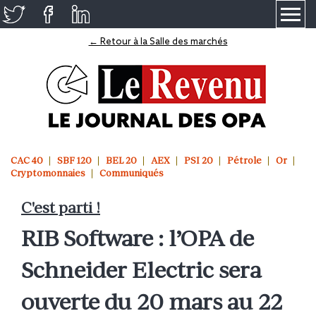
≡
← Retour à la Salle des marchés
CAC 40
SBF 120
BEL 20
AEX
PSI 20
Pétrole
Or
Cryptomonnaies
Communiqués
C'est parti !
RIB Software : l’OPA de
Schneider Electric sera
ouverte du 20 mars au 22