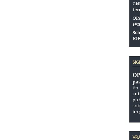
CNP
ter
OPA
syn
Sch
IGE
SI
OP
pa
En 
sui
pub
soi
im
VRA