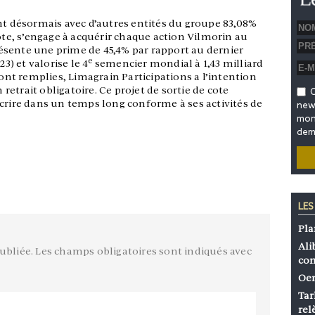
nt désormais avec d’autres entités du groupe 83,08%
vote, s’engage à acquérir chaque action Vilmorin au
présente une prime de 45,4% par rapport au dernier
e
3) et valorise le 4
semencier mondial à 1,43 milliard
sont remplies, Limagrain Participations a l’intention
etrait obligatoire. Ce projet de sortie de cote
O
scrire dans un temps long conforme à ses activités de
news
mon 
dem
LES
Pla
Ali
ubliée.
Les champs obligatoires sont indiqués avec
co
Oen
Tar
rel