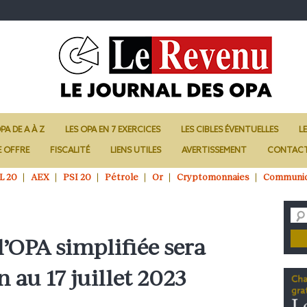
PA DE A À Z
LES OPA EN 7 EXERCICES
LES CIBLES ÉVENTUELLES
L
E OFFRE
FISCALITÉ
LIENS UTILES
AVERTISSEMENT
CONTAC
L 20
AEX
PSI 20
Pétrole
Or
Cryptomonnaies
Communi
l’OPA simplifiée sera
n au 17 juillet 2023