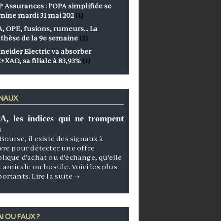
 Assurances : l’OPA simplifiée se
mine mardi 31 mai 202
(1)
, OPE, fusions, rumeurs… La
thèse de la 9e semaine
(2)
neider Electric va absorber
+XAO, sa filiale à 83,93%
(1)
GNAUX
A, les indices qui ne trompent
s
Bourse, il existe des signaux à
vre pour détecter une offre
lique d’achat ou d’échange, qu’elle
t amicale ou hostile. Voici les plus
portants.
Lire la suite
→
I OU FAUX ?