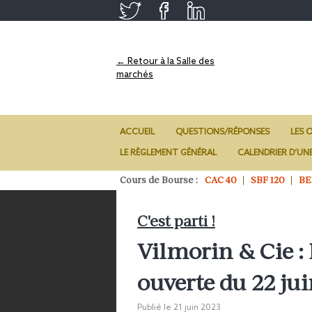
← Retour à la Salle des
marchés
ACCUEIL
QUESTIONS/RÉPONSES
LES O
LE RÈGLEMENT GÉNÉRAL
CALENDRIER D’UN
Cours de Bourse :
CAC 40
SBF 120
BE
C'est parti !
Vilmorin & Cie : 
ouverte du 22 jui
Publié le
21 juin 2023