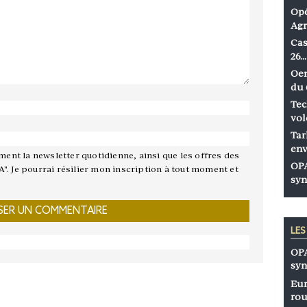
Opé
Agr
Cas
26…
Oen
du 
Tec
vol
Tar
env
ement la newsletter quotidienne, ainsi que les offres des
OPA
A". Je pourrai résilier mon inscription à tout moment et
syn
LE
OPA
syn
Eur
rou