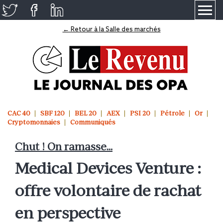
≡
← Retour à la Salle des marchés
CAC 40
SBF 120
BEL 20
AEX
PSI 20
Pétrole
Or
Cryptomonnaies
Communiqués
Chut ! On ramasse...
Medical Devices Venture :
offre volontaire de rachat
en perspective