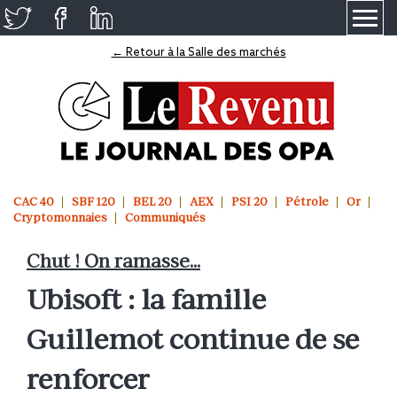
≡
← Retour à la Salle des marchés
CAC 40
SBF 120
BEL 20
AEX
PSI 20
Pétrole
Or
Cryptomonnaies
Communiqués
Chut ! On ramasse...
Ubisoft : la famille
Guillemot continue de se
renforcer