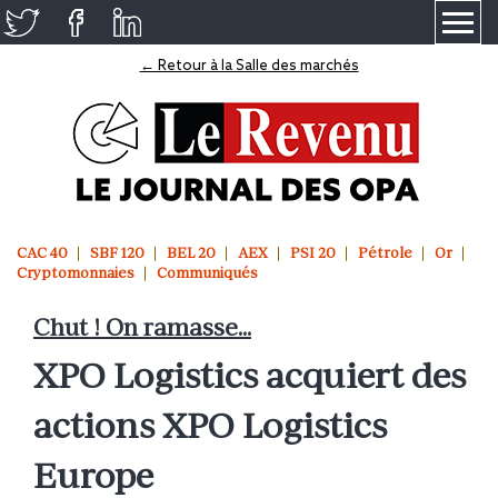
≡
← Retour à la Salle des marchés
CAC 40
SBF 120
BEL 20
AEX
PSI 20
Pétrole
Or
Cryptomonnaies
Communiqués
Chut ! On ramasse...
XPO Logistics acquiert des
actions XPO Logistics
Europe