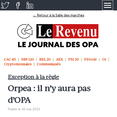
≡
← Retour à la Salle des marchés
CAC 40
SBF 120
BEL 20
AEX
PSI 20
Pétrole
Or
Cryptomonnaies
Communiqués
Exception à la règle
Orpea : il n’y aura pas
d’OPA
Publié le
30 mai 2023