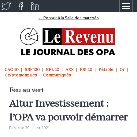
≡
← Retour à la Salle des marchés
CAC 40
SBF 120
BEL 20
AEX
PSI 20
Pétrole
Or
Cryptomonnaies
Communiqués
Feu au vert
Altur Investissement :
l’OPA va pouvoir démarrer
Publié le
20 juillet 2021