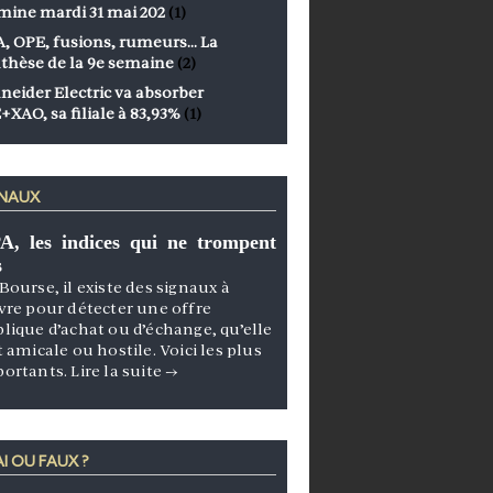
mine mardi 31 mai 202
(1)
, OPE, fusions, rumeurs… La
thèse de la 9e semaine
(2)
neider Electric va absorber
+XAO, sa filiale à 83,93%
(1)
GNAUX
A, les indices qui ne trompent
s
Bourse, il existe des signaux à
vre pour détecter une offre
lique d’achat ou d’échange, qu’elle
t amicale ou hostile. Voici les plus
portants.
Lire la suite
→
I OU FAUX ?