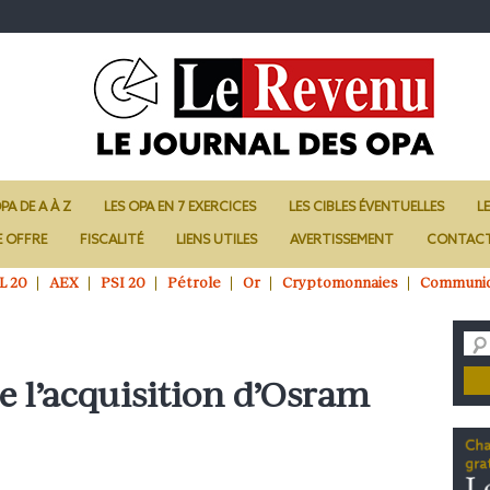
PA DE A À Z
LES OPA EN 7 EXERCICES
LES CIBLES ÉVENTUELLES
L
E OFFRE
FISCALITÉ
LIENS UTILES
AVERTISSEMENT
CONTAC
L 20
AEX
PSI 20
Pétrole
Or
Cryptomonnaies
Communi
e l’acquisition d’Osram