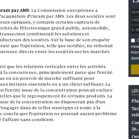
’Osram par AMS
. La Commission européenne a
’acquisition d’Osram par AMS. Les deux sociétés sont
urs optiques, y compris certains capteurs de
archés de l’électronique grand public, automobile,
a transaction combinerait les solutions et
ducteurs des sociétés. Sur la base de son enquête
O
até que l’opération, telle que notifiée, ne réduirait
news
currence directe entre les sociétés sur les marchés
mon 
dem
que les relations verticales entre les activités
à la concurrence, principalement parce que l’entité
 pas eu un pouvoir de marché suffisant pour
aux intrants essentiels ou à un client suffisant. La
l’entité issue de la concentration pouvait exclure
LES
telles que le regroupement de certains produits. La
Pla
ssue de la concentration ne disposerait pas d’un
engager dans de telles stratégies et nuire à la
Tar
 conclu que l’opération ne poserait aucun problème
rel
 l’affaire sans condition.
Cas
26…
Oen