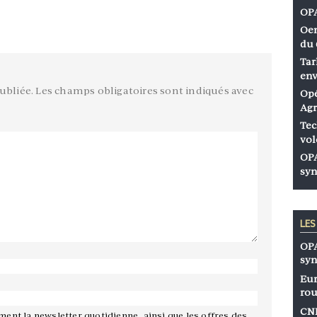
OPA
Oen
du 
Tar
env
ubliée.
Les champs obligatoires sont indiqués avec
Opé
Agr
Tec
vol
OPA
syn
LE
OPA
syn
Eur
rou
CNP
ement la newsletter quotidienne, ainsi que les offres des