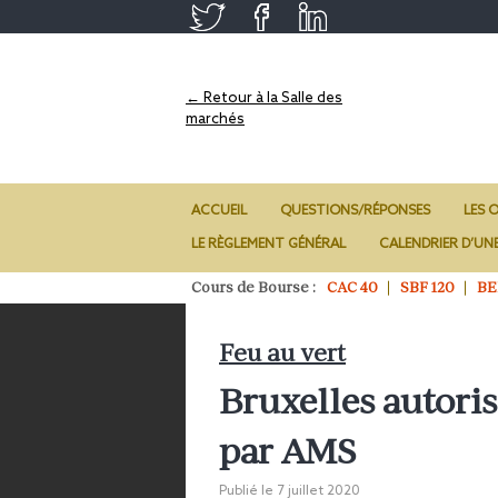
← Retour à la Salle des
marchés
ACCUEIL
QUESTIONS/RÉPONSES
LES O
LE RÈGLEMENT GÉNÉRAL
CALENDRIER D’UN
Cours de Bourse :
CAC 40
SBF 120
BE
Feu au vert
Bruxelles autoris
par AMS
Publié le
7 juillet 2020