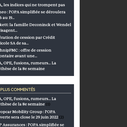
, les indices qui ne trompent pas
eo : l’OPA simplifiée se déroulera
6 au 19…
kett: la famille Deconinck et Wendel
isagent…
ration de cession par Crédit
icole SA de sa…
hnipFMC : offre de cession
ontaire avant une…
, OPE, fusions, rumeurs… La
thèse de la 8e semaine
S PLUS COMMENTÉS
, OPE, fusions, rumeurs… La
thèse de la 8e semaine
(1)
opcar Mobility Group : l’OPA
verte sera close le 29 juin 2022
(2)
 Assurances : l’OPA simplifiée se