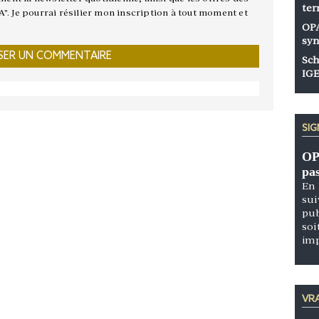
ter
A". Je pourrai résilier mon inscription à tout moment et
OPA
syn
Sch
IGE
SI
OP
pa
En 
sui
pub
soi
im
VRA