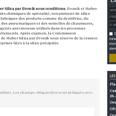
er Silica par Evonik sous conditions.
Evonik et Huber
uits chimiques de spécialité, notamment de silice
our fabriquer des produits comme du dentifrice, du
, des pneumatiques et des semelles de chaussures,
gents anti-mousse utilisés dans les processus
 revêtements. Après examen, la Commission
O
 de Huber Silica par Evonik sous réserve de la cession
news
rises liées à la silice précipitée.
mon 
dem
LES
Pla
Cas
ubliée.
Les champs obligatoires sont indiqués avec
26…
Oen
OPA
Oen