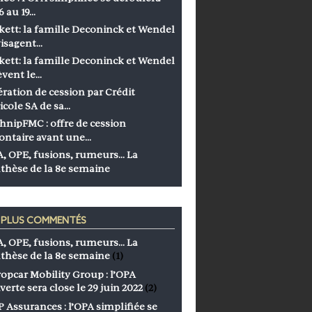
6 au 19…
kett: la famille Deconinck et Wendel
isagent…
kett: la famille Deconinck et Wendel
èvent le…
ration de cession par Crédit
icole SA de sa…
hnipFMC : offre de cession
ontaire avant une…
, OPE, fusions, rumeurs… La
thèse de la 8e semaine
S PLUS COMMENTÉS
, OPE, fusions, rumeurs… La
thèse de la 8e semaine
(1)
opcar Mobility Group : l’OPA
verte sera close le 29 juin 2022
(2)
 Assurances : l’OPA simplifiée se