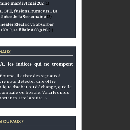
mine mardi 31 mai 202
(1)
, OPE, fusions, rumeurs… La
thèse de la 9e semaine
(2)
neider Electric va absorber
+XAO, sa filiale à 83,93%
(1)
GNAUX
A, les indices qui ne trompent
s
Bourse, il existe des signaux à
vre pour détecter une offre
lique d’achat ou d’échange, qu’elle
t amicale ou hostile. Voici les plus
portants.
Lire la suite
→
I OU FAUX ?