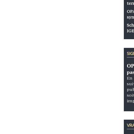
ter
OPA
syn
Sch
IGE
SI
OP
pa
En 
sui
pub
soi
im
VRA