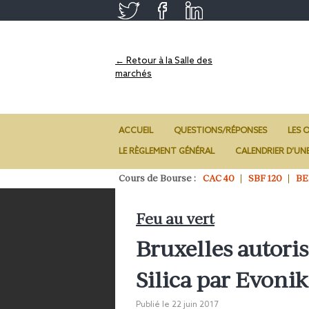
← Retour à la Salle des
marchés
ACCUEIL
QUESTIONS/RÉPONSES
LES O
LE RÈGLEMENT GÉNÉRAL
CALENDRIER D’UN
Cours de Bourse :
CAC 40
SBF 120
BE
Feu au vert
Bruxelles autoris
Silica par Evoni
Publié le
22 juin 2017