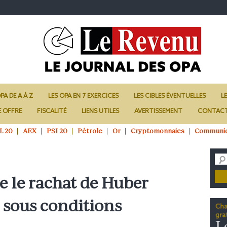
PA DE A À Z
LES OPA EN 7 EXERCICES
LES CIBLES ÉVENTUELLES
L
E OFFRE
FISCALITÉ
LIENS UTILES
AVERTISSEMENT
CONTAC
L 20
AEX
PSI 20
Pétrole
Or
Cryptomonnaies
Communi
e le rachat de Huber
k sous conditions