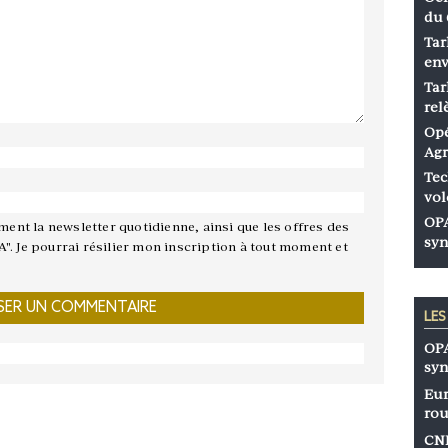
du 
Tar
env
Tar
rel
Opé
Agr
Tec
vol
OPA
ement la newsletter quotidienne, ainsi que les offres des
syn
A". Je pourrai résilier mon inscription à tout moment et
LE
OPA
syn
Eur
rou
CNP