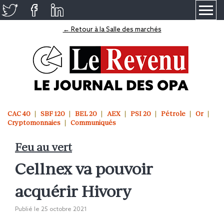
≡
← Retour à la Salle des marchés
CAC 40
SBF 120
BEL 20
AEX
PSI 20
Pétrole
Or
Cryptomonnaies
Communiqués
Feu au vert
Cellnex va pouvoir
acquérir Hivory
Publié le
25 octobre 2021