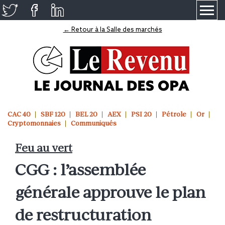
≡
← Retour à la Salle des marchés
CAC 40
SBF 120
BEL 20
AEX
PSI 20
Pétrole
Or
Cryptomonnaies
Communiqués
Feu au vert
CGG : l’assemblée
générale approuve le plan
de restructuration