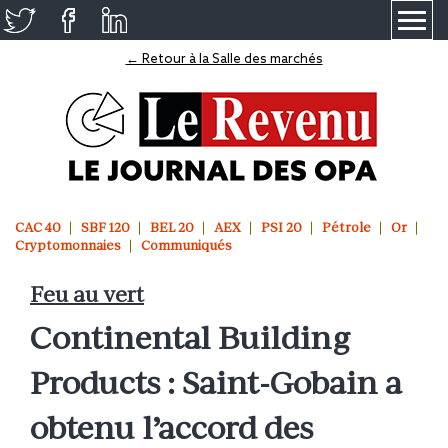
≡
← Retour à la Salle des marchés
CAC 40
SBF 120
BEL 20
AEX
PSI 20
Pétrole
Or
Cryptomonnaies
Communiqués
Feu au vert
Continental Building
Products : Saint-Gobain a
obtenu l’accord des