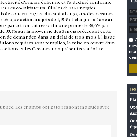
lectricité d’origine éolienne et l’a déclaré conforme
17). Les co-initiateurs, filiales d’EDF Energies
s de concert 70,93% du capital et 97,21% des océanes
ir chaque action au prix de 1,15 € et chaque océane au
prix par action fait ressortir une prime de 38,6% par
t de 33,1% sur la moyenne des 3 mois précédant cette
tion de demander, dans un délai de trois mois à l’issue
O
conditions requises sont remplies, la mise en œuvre d’un
news
les actions et les Océanes non présentées à l’offre.
mon 
dem
LES
Pla
ubliée.
Les champs obligatoires sont indiqués avec
Opé
Agr
Oen
€ p
Oen