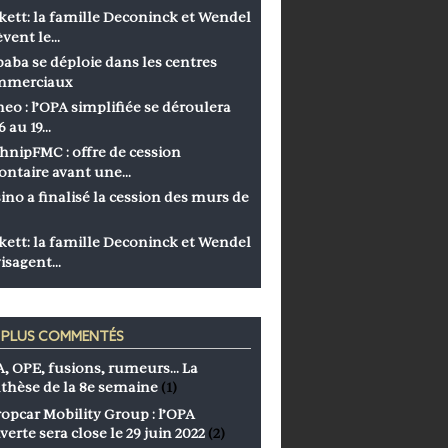
kett: la famille Deconinck et Wendel
èvent le…
baba se déploie dans les centres
mmerciaux
eo : l’OPA simplifiée se déroulera
6 au 19…
hnipFMC : offre de cession
ontaire avant une…
ino a finalisé la cession des murs de
kett: la famille Deconinck et Wendel
isagent…
S PLUS COMMENTÉS
, OPE, fusions, rumeurs… La
thèse de la 8e semaine
(1)
opcar Mobility Group : l’OPA
verte sera close le 29 juin 2022
(2)