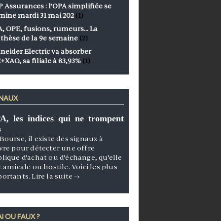
 Assurances : l’OPA simplifiée se
mine mardi 31 mai 202
(1)
, OPE, fusions, rumeurs… La
thèse de la 9e semaine
(2)
neider Electric va absorber
+XAO, sa filiale à 83,93%
(1)
GNAUX
A, les indices qui ne trompent
s
Bourse, il existe des signaux à
vre pour détecter une offre
lique d’achat ou d’échange, qu’elle
t amicale ou hostile. Voici les plus
portants.
Lire la suite
→
I OU FAUX ?