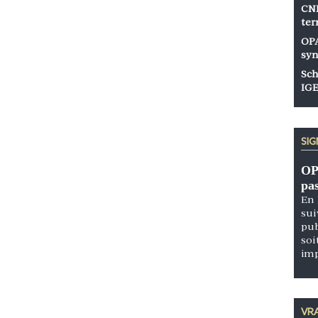
CNP
ter
OPA
syn
Sch
IGE
SI
OP
pa
En 
sui
pub
soi
im
VRA