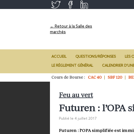
← Retour à la Salle des
marchés
ACCUEIL
QUESTIONS/RÉPONSES
LES O
LE RÈGLEMENT GÉNÉRAL
CALENDRIER D’UN
Cours de Bourse :
CAC 40
SBF 120
BE
Feu au vert
Futuren : l’OPA 
Publié le
4 juillet 2017
Futuren : l’OPA simplifiée est imm