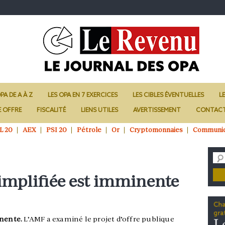
PA DE A À Z
LES OPA EN 7 EXERCICES
LES CIBLES ÉVENTUELLES
L
E OFFRE
FISCALITÉ
LIENS UTILES
AVERTISSEMENT
CONTAC
L 20
AEX
PSI 20
Pétrole
Or
Cryptomonnaies
Communi
simplifiée est imminente
inente.
L’AMF a examiné le projet d’offre publique