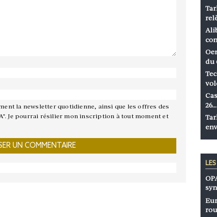
Tar
rel
Ali
co
Oen
du 
Tec
vol
Cas
26…
ement la newsletter quotidienne, ainsi que les offres des
A". Je pourrai résilier mon inscription à tout moment et
Tar
env
LE
OPA
syn
Eur
rou