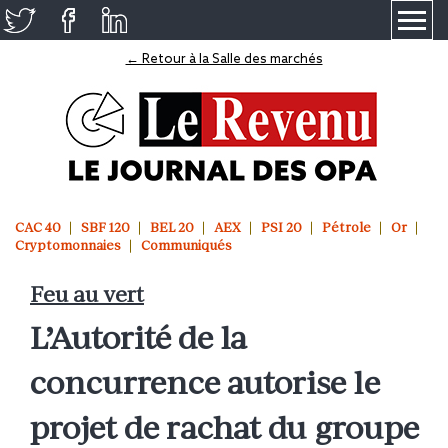
≡
← Retour à la Salle des marchés
CAC 40
SBF 120
BEL 20
AEX
PSI 20
Pétrole
Or
Cryptomonnaies
Communiqués
Feu au vert
L’Autorité de la
concurrence autorise le
projet de rachat du groupe