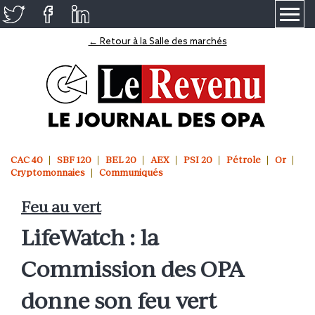
≡
← Retour à la Salle des marchés
CAC 40
SBF 120
BEL 20
AEX
PSI 20
Pétrole
Or
Cryptomonnaies
Communiqués
Feu au vert
LifeWatch : la
Commission des OPA
donne son feu vert