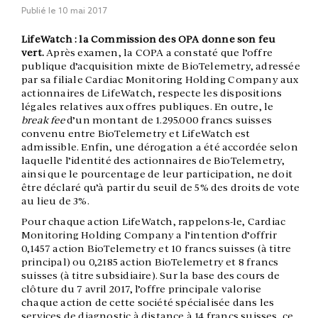
Publié le
10 mai 2017
LifeWatch : la Commission des OPA donne son feu
vert.
Après examen, la COPA a constaté que l’offre
publique d’acquisition mixte de BioTelemetry, adressée
par sa filiale Cardiac Monitoring Holding Company aux
actionnaires de LifeWatch, respecte les dispositions
légales relatives aux offres publiques. En outre, le
break fee
d’un montant de 1.295.000 francs suisses
convenu entre BioTelemetry et LifeWatch est
admissible. Enfin, une dérogation a été accordée selon
laquelle l’identité des actionnaires de BioTelemetry,
ainsi que le pourcentage de leur participation, ne doit
être déclaré qu’à partir du seuil de 5% des droits de vote
au lieu de 3%.
Pour chaque action LifeWatch, rappelons-le, Cardiac
Monitoring Holding Company a l’intention d’offrir
0,1457 action BioTelemetry et 10 francs suisses (à titre
principal) ou 0,2185 action BioTelemetry et 8 francs
suisses (à titre subsidiaire). Sur la base des cours de
clôture du 7 avril 2017, l’offre principale valorise
chaque action de cette société spécialisée dans les
services de diagnostic à distance à 14 francs suisses, ce