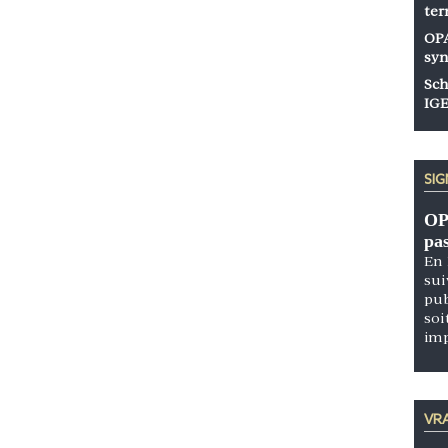
ter
OPA
syn
Sch
IGE
SI
OP
pa
En 
sui
pub
soi
im
VRA