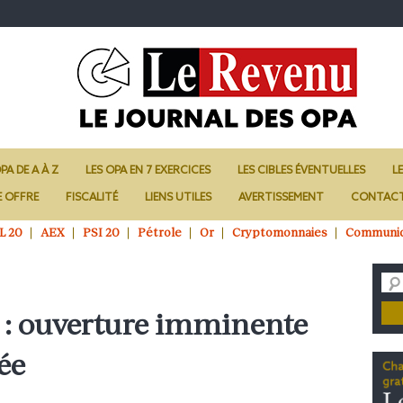
PA DE A À Z
LES OPA EN 7 EXERCICES
LES CIBLES ÉVENTUELLES
L
E OFFRE
FISCALITÉ
LIENS UTILES
AVERTISSEMENT
CONTAC
L 20
AEX
PSI 20
Pétrole
Or
Cryptomonnaies
Communi
: ouverture imminente
ée