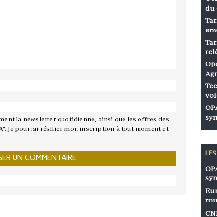
du 
Tar
env
Tar
rel
Opé
Agr
Tec
vol
OPA
syn
ement la newsletter quotidienne, ainsi que les offres des
A". Je pourrai résilier mon inscription à tout moment et
LE
OPA
syn
Eur
rou
CNP