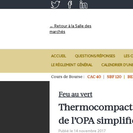
← Retour à la Salle des
marchés
ACCUEIL
QUESTIONS/RÉPONSES
LES O
LE RÈGLEMENT GÉNÉRAL
CALENDRIER D’UN
Cours de Bourse :
CAC 40
SBF 120
BE
Feu au vert
Thermocompact 
de l’OPA simplifi
Publié le
14 novembre 2017