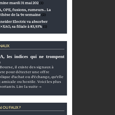
mine mardi 31 mai 202
(1)
, OPE, fusions, rumeurs… La
thèse de la 9e semaine
(2)
neider Electric va absorber
+XAO, sa filiale à 83,93%
(1)
GNAUX
A, les indices qui ne trompent
s
Bourse, il existe des signaux à
vre pour détecter une offre
lique d’achat ou d’échange, qu’elle
t amicale ou hostile. Voici les plus
portants.
Lire la suite
→
I OU FAUX ?