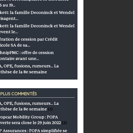
6 au 19…
kett: la famille Deconinck et Wendel
isagent…
kett: la famille Deconinck et Wendel
èvent le…
ration de cession par Crédit
icole SA de sa…
hnipFMC : offre de cession
ontaire avant une…
, OPE, fusions, rumeurs… La
thèse de la 8e semaine
S PLUS COMMENTÉS
, OPE, fusions, rumeurs… La
thèse de la 8e semaine
(1)
opcar Mobility Group : l’OPA
verte sera close le 29 juin 2022
(2)
 Assurances : l’OPA simplifiée se