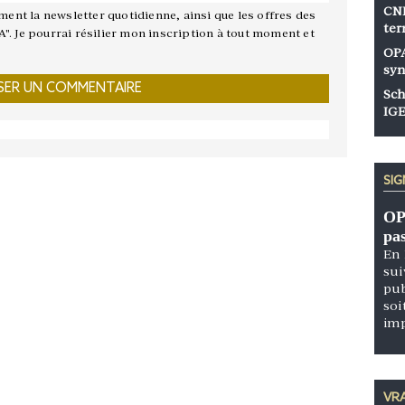
CNP
ement la newsletter quotidienne, ainsi que les offres des
ter
A". Je pourrai résilier mon inscription à tout moment et
OPA
syn
Sch
IGE
SI
OP
pa
En 
sui
pub
soi
im
VRA