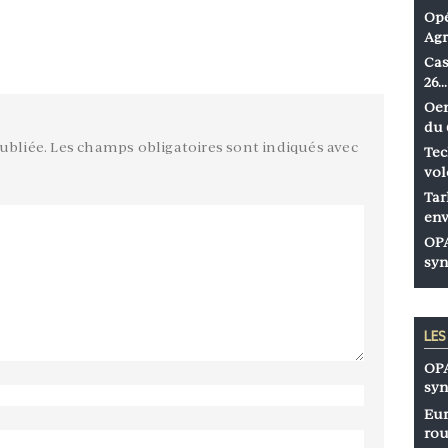
Opé
Agr
Cas
26…
Oen
du 
ubliée.
Les champs obligatoires sont indiqués avec
Tec
vol
Tar
env
OPA
syn
LE
OPA
syn
Eur
rou