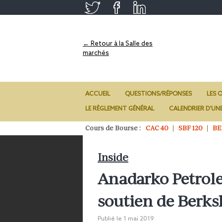
← Retour à la Salle des
marchés
ACCUEIL
QUESTIONS/RÉPONSES
LES O
LE RÈGLEMENT GÉNÉRAL
CALENDRIER D’UN
Cours de Bourse :
CAC 40
SBF 120
BE
Inside
Anadarko Petrole
soutien de Berks
Publié le
1 mai 2019