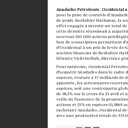
Anadarko Petroleum : Occidental a
pour la prise de contrôle d’Anadar
de poids. Berkshire Hathaway, la so
effet engagée à investir un total de
cette dernière réussissait à acquér
recevrait 100 000 actions privilégié
bon de souscription permettant d’ac
d’Occidental à un prix de levée de 6
soutien financier de Berkshire Hath
félicitée Vicki Hollub, directrice gé
Pour mémoire, Occidental Petroleu
d’acquérir Anadarko dans le cadre 
espèces, évaluée à 57 milliards de
apportée, les actionnaires recevrai
espèces, soit une contrepartie globa
de 18,5% sur le cours du 23 avril et 
veille de l’annonce de la propositi
actions et 25% en espèces (0,3869 a
rachetant Anadarko, Occidental dev
avec une production totale de 533.0