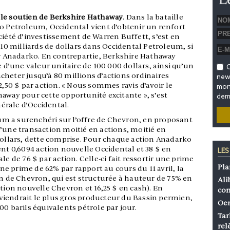
 le soutien de Berkshire Hathaway
. Dans la bataille
ko Petroleum, Occidental vient d’obtenir un renfort
ciété d’investissement de Warren Buffett, s’est en
 10 milliards de dollars dans Occidental Petroleum, si
ir Anadarko. En contrepartie, Berkshire Hathaway
e d’une valeur unitaire de 100 000 dollars, ainsi qu’un
O
heter jusqu’à 80 millions d’actions ordinaires
news
2,50 $ par action. « Nous sommes ravis d’avoir le
mon 
away pour cette opportunité excitante », s’est
dem
nérale d’Occidental.
m a surenchéri sur l’offre de Chevron, en proposant
d’une transaction moitié en actions, moitié en
 dollars, dette comprise. Pour chaque action Anadarko
ent 0,6094 action nouvelle Occidental et 38 $ en
LES
le de 76 $ par action. Celle-ci fait ressortir une prime
Pla
une prime de 62% par rapport au cours du 11 avril, la
on de Chevron, qui est structurée à hauteur de 75% en
Ali
ction nouvelle Chevron et 16,25 $ en cash). En
co
iendrait le plus gros producteur du Bassin permien,
Oen
00 barils équivalents pétrole par jour.
Tar
rel