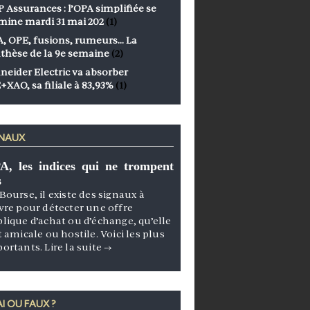
 Assurances : l’OPA simplifiée se
mine mardi 31 mai 202
(1)
, OPE, fusions, rumeurs… La
thèse de la 9e semaine
(2)
neider Electric va absorber
+XAO, sa filiale à 83,93%
(1)
GNAUX
A, les indices qui ne trompent
s
Bourse, il existe des signaux à
vre pour détecter une offre
lique d’achat ou d’échange, qu’elle
t amicale ou hostile. Voici les plus
portants.
Lire la suite
→
I OU FAUX ?