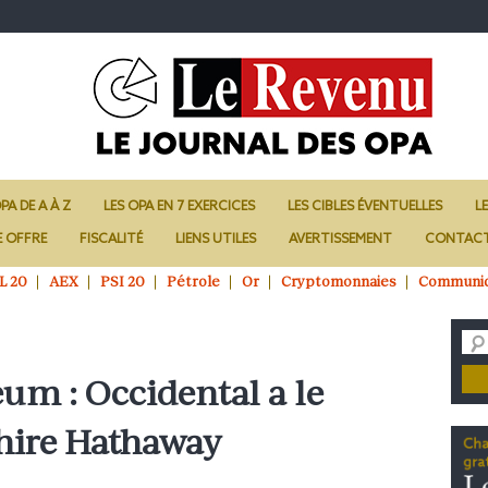
PA DE A À Z
LES OPA EN 7 EXERCICES
LES CIBLES ÉVENTUELLES
L
E OFFRE
FISCALITÉ
LIENS UTILES
AVERTISSEMENT
CONTAC
L 20
AEX
PSI 20
Pétrole
Or
Cryptomonnaies
Communi
um : Occidental a le
hire Hathaway