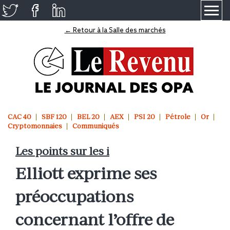
≡
← Retour à la Salle des marchés
CAC 40
SBF 120
BEL 20
AEX
PSI 20
Pétrole
Or
Cryptomonnaies
Communiqués
Les points sur les i
Elliott exprime ses
préoccupations
concernant l’offre de