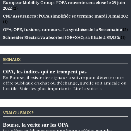
Europcar Mobility Group : l’OPA rouverte sera close le 29 juin
2022
(2)
CNP Assurances : l’OPA simplifiée se termine mardi 31 mai 202
(1)
OPA, OPE, fusions, rumeurs… La synthèse de la 9e semaine
(2)
Schneider Electric va absorber IGE+XAO, sa filiale à 83,93%
(1)
SIGNAUX
OPA, les indices qui ne trompent pas
En Bourse, il existe des signaux à suivre pour détecter une
offre publique d’achat ou d’échange, qu’elle soit amicale ou
hostile. Voici les plus importants.
Lire la suite
→
VRAI OU FAUX ?
Bourse, la vérité sur les OPA
Les offres publiques sont une bonne affaire pour les