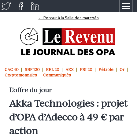
≡
← Retour à la Salle des marchés
CAC 40
SBF 120
BEL 20
AEX
PSI 20
Pétrole
Or
Cryptomonnaies
Communiqués
L'offre du jour
Akka Technologies : projet
d’OPA d’Adecco à 49 € par
action