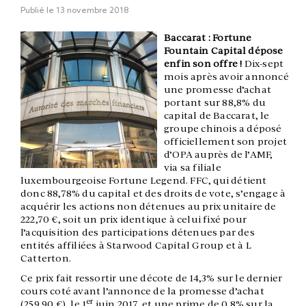
Publié le
13 novembre 2018
Baccarat : Fortune
Fountain Capital dépose
enfin son offre !
Dix-sept
mois après avoir annoncé
une promesse d’achat
portant sur 88,8% du
capital de Baccarat, le
groupe chinois a déposé
officiellement son projet
d’OPA auprès de l’AMF,
via sa filiale
luxembourgeoise Fortune Legend. FFC, qui détient
donc 88,78% du capital et des droits de vote, s’engage à
acquérir les actions non détenues au prix unitaire de
222,70 €, soit un prix identique à celui fixé pour
l’acquisition des participations détenues par des
entités affiliées à Starwood Capital Group et à L
Catterton.
Ce prix fait ressortir une décote de 14,3% sur le dernier
cours coté avant l’annonce de la promesse d’achat
er
(259,90 €), le 1
juin 2017, et une prime de 0,8% sur la