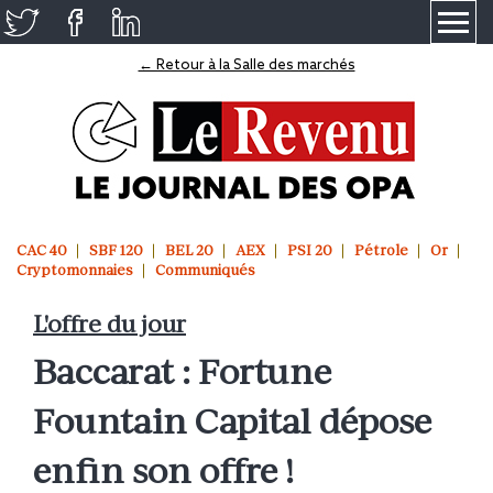
≡
← Retour à la Salle des marchés
CAC 40
SBF 120
BEL 20
AEX
PSI 20
Pétrole
Or
Cryptomonnaies
Communiqués
L'offre du jour
Baccarat : Fortune
Fountain Capital dépose
enfin son offre !