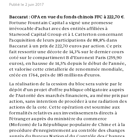
Publié le
2 juin 2017
Baccarat : OPA en vue du fonds chinois FFC à 222,70 €
.
Fortune Fountain Capital a signé une promesse
irrévocable d’achat avec des entités affiliées à
Starwood Capital Group et à L Catterton concernant
l’acquisition de leurs participations de 88,8% dans
Baccarat à un prix de 222,70 euros par action. Ce prix
fait ressortir une décote de 14,3% sur le dernier cours
coté sur le compartiment B d’Euronext Paris (259,90
euros), en hausse de 14,5% depuis le début de l’année,
et valorise cette cristallerie de renommée mondiale,
créée en 1764, près de 185 millions d’euros.
La réalisation de la cession du bloc sera suivie par le
dépôt d’un projet d’offre publique obligatoire auprès
de l’Autorité des marchés financiers, au même prix par
action, sans intention de procéder à une radiation des
actions de la cote. Cette opération est soumise aux
formalités relatives aux investissements directs à
l’étranger auprès du ministère du commerce
(Mofcom) de la République populaire de Chine et à la
procédure d’enregistrement au contrôle des changes
auprès du Bureau National du Contrôle des Changes