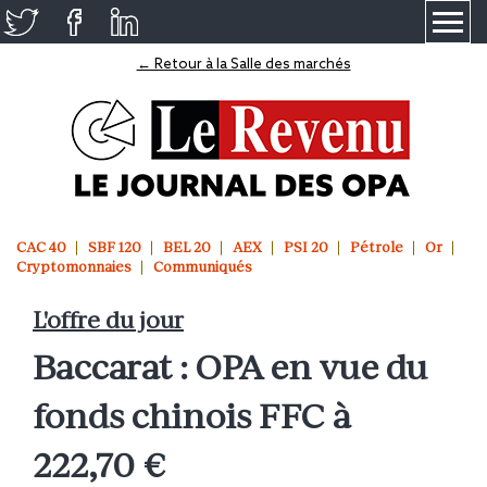
≡
← Retour à la Salle des marchés
CAC 40
SBF 120
BEL 20
AEX
PSI 20
Pétrole
Or
Cryptomonnaies
Communiqués
L'offre du jour
Baccarat : OPA en vue du
fonds chinois FFC à
222,70 €