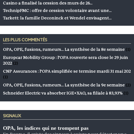
Casino a finalisé la cession des murs de 26…
TechnipFMC : offre de cession volontaire avant une…
Tarkett: la famille Deconinck et Wendel envisagent…
LES PLUS COMMENTÉS
OPA, OPE, fusions, rumeurs… La synthèse de la 8e semaine
(1)
Europcar Mobility Group : l’OPA rouverte sera close le 29 juin
2022
(2)
CNP Assurances : l’OPA simplifiée se termine mardi 31 mai 202
(1)
OPA, OPE, fusions, rumeurs… La synthèse de la 9e semaine
(2)
Schneider Electric va absorber IGE+XAO, sa filiale à 83,93%
(1)
SIGNAUX
OPA, les indices qui ne trompent pas
En Bourse, il existe des signaux à suivre pour détecter une