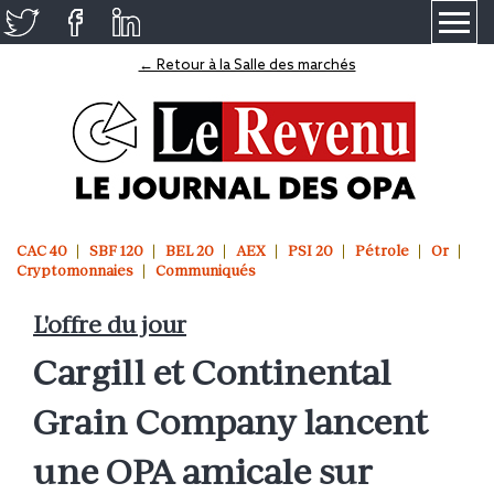
≡
← Retour à la Salle des marchés
CAC 40
SBF 120
BEL 20
AEX
PSI 20
Pétrole
Or
Cryptomonnaies
Communiqués
L'offre du jour
Cargill et Continental
Grain Company lancent
une OPA amicale sur