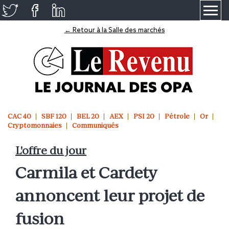
≡
← Retour à la Salle des marchés
CAC 40
SBF 120
BEL 20
AEX
PSI 20
Pétrole
Or
Cryptomonnaies
Communiqués
L'offre du jour
Carmila et Cardety
annoncent leur projet de
fusion