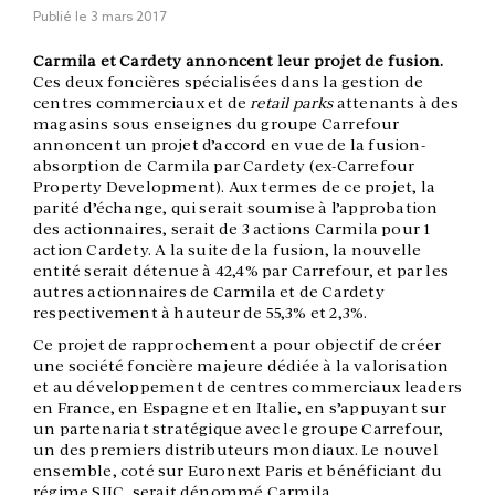
Publié le
3 mars 2017
Carmila et Cardety annoncent leur projet de fusion.
Ces deux foncières spécialisées dans la gestion de
centres commerciaux et de
retail parks
attenants à des
magasins sous enseignes du groupe Carrefour
annoncent un projet d’accord en vue de la fusion-
absorption de Carmila par Cardety (ex-Carrefour
Property Development). Aux termes de ce projet, la
parité d’échange, qui serait soumise à l’approbation
des actionnaires, serait de 3 actions Carmila pour 1
action Cardety. A la suite de la fusion, la nouvelle
entité serait détenue à 42,4% par Carrefour, et par les
autres actionnaires de Carmila et de Cardety
respectivement à hauteur de 55,3% et 2,3%.
Ce projet de rapprochement a pour objectif de créer
une société foncière majeure dédiée à la valorisation
et au développement de centres commerciaux leaders
en France, en Espagne et en Italie, en s’appuyant sur
un partenariat stratégique avec le groupe Carrefour,
un des premiers distributeurs mondiaux. Le nouvel
ensemble, coté sur Euronext Paris et bénéficiant du
régime SIIC, serait dénommé Carmila.