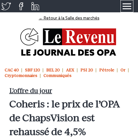
≡
← Retour à la Salle des marchés
CAC 40
SBF 120
BEL 20
AEX
PSI 20
Pétrole
Or
Cryptomonnaies
Communiqués
L'offre du jour
Coheris : le prix de l’OPA
de ChapsVision est
rehaussé de 4,5%