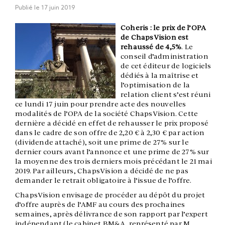
Publié le
17 juin 2019
Coheris : le prix de l’OPA
de ChapsVision est
rehaussé de 4,5%
. Le
conseil d’administration
de cet éditeur de logiciels
dédiés à la maîtrise et
l’optimisation de la
relation client s’est réuni
ce lundi 17 juin pour prendre acte des nouvelles
modalités de l’OPA de la société ChapsVision. Cette
dernière a décidé en effet de rehausser le prix proposé
dans le cadre de son offre de 2,20 € à 2,30 € par action
(dividende attaché), soit une prime de 27% sur le
dernier cours avant l’annonce et une prime de 27% sur
la moyenne des trois derniers mois précédant le 21 mai
2019. Par ailleurs, ChapsVision a décidé de ne pas
demander le retrait obligatoire à l’issue de l’offre.
ChapsVision envisage de procéder au dépôt du projet
d’offre auprès de l’AMF au cours des prochaines
semaines, après délivrance de son rapport par l’expert
indépendant (le cabinet BM&A, représenté par M.