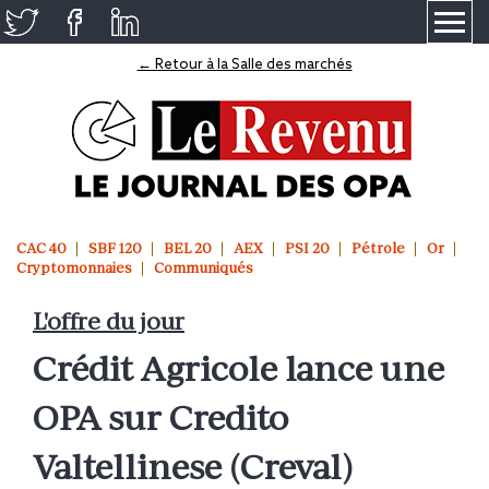
≡
← Retour à la Salle des marchés
CAC 40
SBF 120
BEL 20
AEX
PSI 20
Pétrole
Or
Cryptomonnaies
Communiqués
L'offre du jour
Crédit Agricole lance une
OPA sur Credito
Valtellinese (Creval)