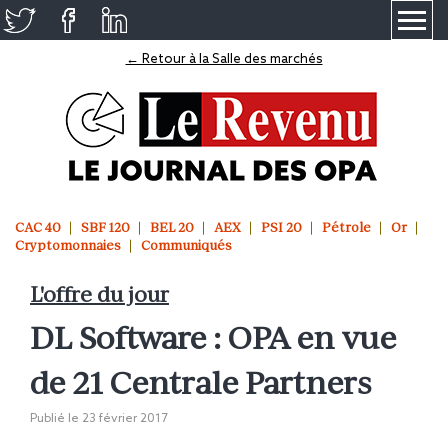
≡
← Retour à la Salle des marchés
CAC 40
SBF 120
BEL 20
AEX
PSI 20
Pétrole
Or
Cryptomonnaies
Communiqués
L'offre du jour
DL Software : OPA en vue
de 21 Centrale Partners
Publié le
23 février 2017