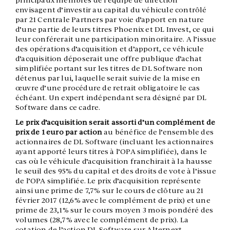
principaux membres de l’équipe de direction
envisagent d’investir au capital du véhicule contrôlé
par 21 Centrale Partners par voie d’apport en nature
d’une partie de leurs titres Phoenix et DL Invest, ce qui
leur conférerait une participation minoritaire. A l’issue
des opérations d’acquisition et d’apport, ce véhicule
d’acquisition déposerait une offre publique d’achat
simplifiée portant sur les titres de DL Software non
détenus par lui, laquelle serait suivie de la mise en
œuvre d’une procédure de retrait obligatoire le cas
échéant. Un expert indépendant sera désigné par DL
Software dans ce cadre.
Le prix d’acquisition serait assorti d’un complément de
prix de 1 euro par action
au bénéfice de l’ensemble des
actionnaires de DL Software (incluant les actionnaires
ayant apporté leurs titres à l’OPA simplifiée), dans le
cas où le véhicule d’acquisition franchirait à la hausse
le seuil des 95% du capital et des droits de vote à l’issue
de l’OPA simplifiée. Le prix d’acquisition représente
ainsi une prime de 7,7% sur le cours de clôture au 21
février 2017 (12,6% avec le complément de prix) et une
prime de 23,1% sur le cours moyen 3 mois pondéré des
volumes (28,7% avec le complément de prix). La
cotation de l’action DL Software sur Alternext