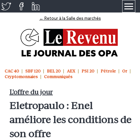
≡
← Retour à la Salle des marchés
CAC 40
SBF 120
BEL 20
AEX
PSI 20
Pétrole
Or
Cryptomonnaies
Communiqués
L'offre du jour
Eletropaulo : Enel
améliore les conditions de
son offre