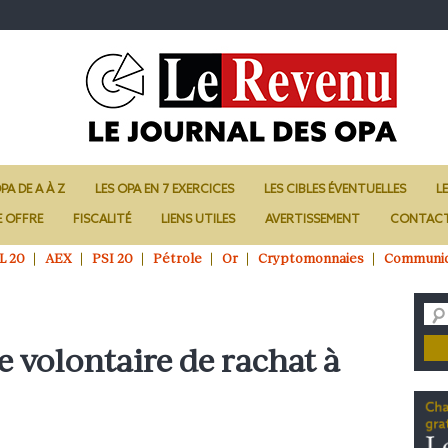
PA DE A À Z
LES OPA EN 7 EXERCICES
LES CIBLES ÉVENTUELLES
L
E OFFRE
FISCALITÉ
LIENS UTILES
AVERTISSEMENT
CONTAC
L 20
AEX
PSI 20
Pétrole
Or
Cryptomonnaies
Communi
e volontaire de rachat à