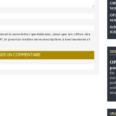
CNP
ter
OPA
syn
Sch
IGE
ement la newsletter quotidienne, ainsi que les offres des
A". Je pourrai résilier mon inscription à tout moment et
SI
OP
pa
En 
sui
pub
soi
im
VRA