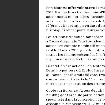
Eon Motors : offre volontaire de rac
2018, Evoluo Invest, actionnaire d’
actionnaires minoritaires d’acquérir 
action contre un dernier cours de 1
référence à l’opération en date du 
historiques ont apporté leurs acti
Les actionnaires souhaitant céder l
à Caceis Corporate Trust ou à leur 
actions en compte nominatif pur ou
tard le 23 mars 2018, jour de clôture
toutes les actions présentées à l’of
règlement sera effectué à compter 
La cotation des actions Eon Motors
Dans l’hypothèse où Evoluo Invest 
du capital et des droits de vote, E
conformément à l’article 5.2 alinéa
retrait de la négociation des actio
Cotée sur Euronext Access depuis l
holding dont la seule participation
spécialisée dans la conception de vé
dissoute le 25 novembre 2017, puis r