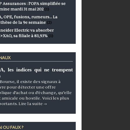
 Assurances : l’OPA simplifiée se
mine mardi 31 mai 202
(1)
, OPE, fusions, rumeurs… La
thèse de la 9e semaine
(2)
neider Electric va absorber
+XAO, sa filiale à 83,93%
(1)
GNAUX
A, les indices qui ne trompent
s
Bourse, il existe des signaux à
vre pour détecter une offre
lique d’achat ou d’échange, qu’elle
t amicale ou hostile. Voici les plus
portants.
Lire la suite
→
I OU FAUX ?