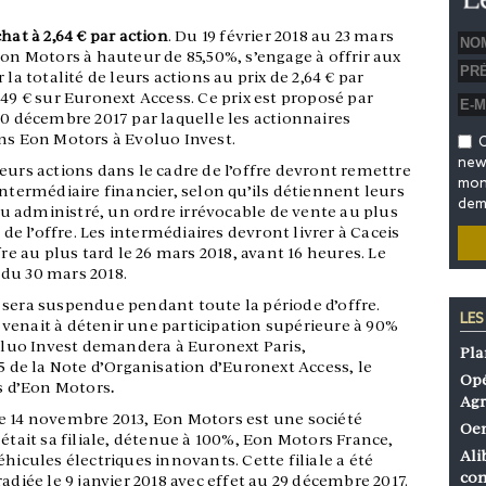
hat à 2,64 € par action
. Du 19 février 2018 au 23 mars
Eon Motors à hauteur de 85,50%, s’engage à offrir aux
la totalité de leurs actions au prix de 2,64 € par
,49 € sur Euronext Access. Ce prix est proposé par
30 décembre 2017 par laquelle les actionnaires
ons Eon Motors à Evoluo Invest.
O
news
eurs actions dans le cadre de l’offre devront remettre
mon 
intermédiaire financier, selon qu’ils détiennent leurs
dem
 administré, un ordre irrévocable de vente au plus
 de l’offre. Les intermédiaires devront livrer à Caceis
fre au plus tard le 26 mars 2018, avant 16 heures. Le
du 30 mars 2018.
 sera suspendue pendant toute la période d’offre.
LES
venait à détenir une participation supérieure à 90%
voluo Invest demandera à Euronext Paris,
Pla
 5 de la Note d’Organisation d’Euronext Access, le
Opé
ns d’Eon Motors
.
Agr
e 14 novembre 2013, Eon Motors est une société
Oen
 était sa filiale, détenue à 100%, Eon Motors France,
Ali
hicules électriques innovants. Cette filiale a été
co
adiée le 9 janvier 2018 avec effet au 29 décembre 2017.