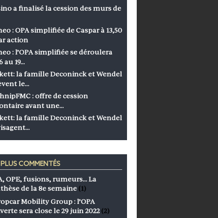
ino a finalisé la cession des murs de
eo : OPA simplifiée de Caspar à 13,50
ar action
eo : l’OPA simplifiée se déroulera
6 au 19…
kett: la famille Deconinck et Wendel
èvent le…
hnipFMC : offre de cession
ontaire avant une…
kett: la famille Deconinck et Wendel
isagent…
S PLUS COMMENTÉS
, OPE, fusions, rumeurs… La
thèse de la 8e semaine
(1)
opcar Mobility Group : l’OPA
verte sera close le 29 juin 2022
(2)