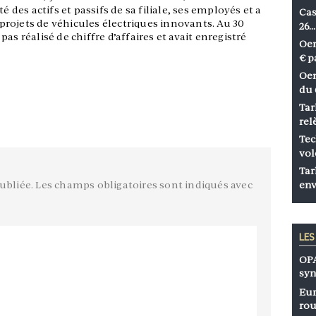
é des actifs et passifs de sa filiale, ses employés et a
Cas
rojets de véhicules électriques innovants. Au 30
26…
as réalisé de chiffre d’affaires et avait enregistré
Oen
€ p
Oen
du 
Tar
rel
Tec
vol
Tar
ubliée.
Les champs obligatoires sont indiqués avec
env
LE
OPA
syn
Eur
rou