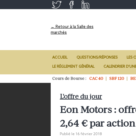
← Retour à la Salle des
marchés
ACCUEIL
QUESTIONS/RÉPONSES
LES O
LE RÈGLEMENT GÉNÉRAL
CALENDRIER D’UN
Cours de Bourse :
CAC 40
SBF 120
BE
L'offre du jour
Eon Motors : offr
2,64 € par action
Publié le
16 février 2018