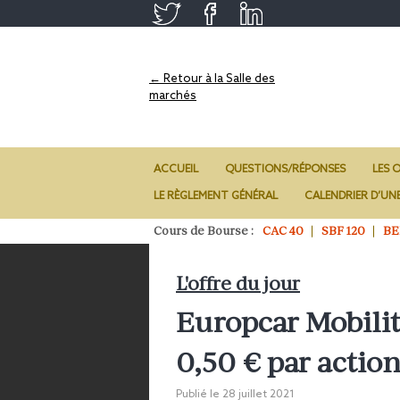
← Retour à la Salle des
marchés
ACCUEIL
QUESTIONS/RÉPONSES
LES O
LE RÈGLEMENT GÉNÉRAL
CALENDRIER D’UN
Cours de Bourse :
CAC 40
SBF 120
BE
L'offre du jour
Europcar Mobilit
0,50 € par actio
Publié le
28 juillet 2021