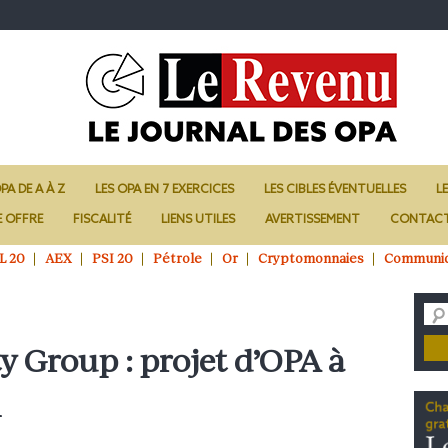
PA DE A À Z
LES OPA EN 7 EXERCICES
LES CIBLES ÉVENTUELLES
L
E OFFRE
FISCALITÉ
LIENS UTILES
AVERTISSEMENT
CONTAC
L 20
AEX
PSI 20
Pétrole
Or
Cryptomonnaies
Communi
y Group : projet d’OPA à
n