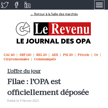
≡
← Retour à la Salle des marchés
CAC 40
SBF 120
BEL 20
AEX
PSI 20
Pétrole
Or
Cryptomonnaies
Communiqués
L'offre du jour
Filae : l’OPA est
officiellement déposée
Publié le
9 février 2021