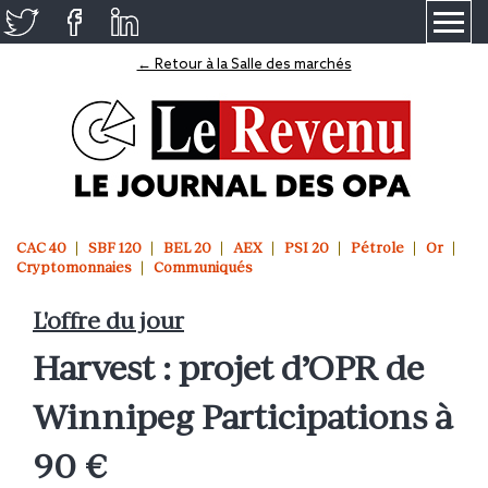
≡
← Retour à la Salle des marchés
CAC 40
SBF 120
BEL 20
AEX
PSI 20
Pétrole
Or
Cryptomonnaies
Communiqués
L'offre du jour
Harvest : projet d’OPR de
Winnipeg Participations à
90 €