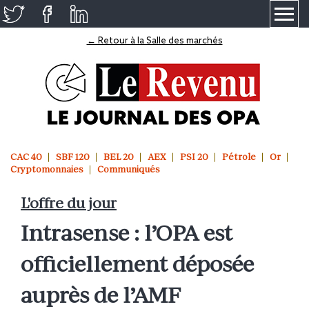
≡
← Retour à la Salle des marchés
CAC 40
SBF 120
BEL 20
AEX
PSI 20
Pétrole
Or
Cryptomonnaies
Communiqués
L'offre du jour
Intrasense : l’OPA est
officiellement déposée
auprès de l’AMF