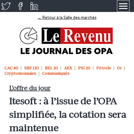
≡
← Retour à la Salle des marchés
CAC 40
SBF 120
BEL 20
AEX
PSI 20
Pétrole
Or
Cryptomonnaies
Communiqués
L'offre du jour
Itesoft : à l’issue de l’OPA
simplifiée, la cotation sera
maintenue