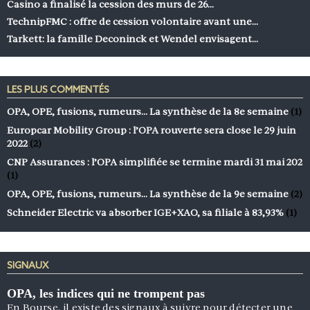
Casino a finalisé la cession des murs de 26…
TechnipFMC : offre de cession volontaire avant une…
Tarkett: la famille Deconinck et Wendel envisagent…
LES PLUS COMMENTÉS
OPA, OPE, fusions, rumeurs… La synthèse de la 8e semaine
(1)
Europcar Mobility Group : l’OPA rouverte sera close le 29 juin
2022
(2)
CNP Assurances : l’OPA simplifiée se termine mardi 31 mai 202
(1)
OPA, OPE, fusions, rumeurs… La synthèse de la 9e semaine
(2)
Schneider Electric va absorber IGE+XAO, sa filiale à 83,93%
(1)
SIGNAUX
OPA, les indices qui ne trompent pas
En Bourse, il existe des signaux à suivre pour détecter une