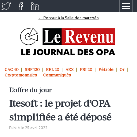
≡
← Retour à la Salle des marchés
CAC 40
SBF 120
BEL 20
AEX
PSI 20
Pétrole
Or
Cryptomonnaies
Communiqués
L'offre du jour
Itesoft : le projet d’OPA
simplifiée a été déposé
Publié le
25 avril 2022