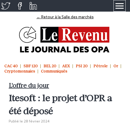
≡
← Retour à la Salle des marchés
CAC 40
SBF 120
BEL 20
AEX
PSI 20
Pétrole
Or
Cryptomonnaies
Communiqués
L'offre du jour
Itesoft : le projet d’OPR a
été déposé
Publié le
28 février 2024