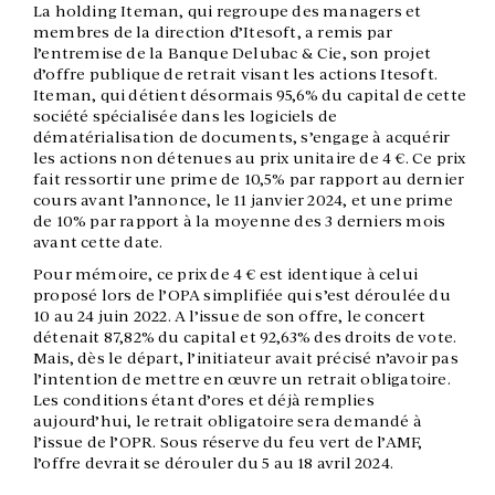
La holding Iteman, qui regroupe des managers et
membres de la direction d’Itesoft, a remis par
l’entremise de la
Banque Delubac & Cie, son projet
d’offre publique de retrait visant les actions Itesoft.
Iteman, qui détient désormais 95,6% du capital
de
cette
société spécialisée dans les logiciels de
dématérialisation de documents, s’engage à acquérir
les actions non détenues au prix unitaire de 4 €.
Ce prix
fait ressortir une prime de 10,5% par rapport au dernier
cours avant l’annonce, le 11 janvier 2024, et une prime
de 10% par rapport à la moyenne des 3 derniers mois
avant cette date.
Pour mémoire, ce prix de 4 € est identique à celui
proposé lors de l’OPA simplifiée qui s’est déroulée du
10 au 24 juin 2022.
A l’issue de son offre, le concert
détenait 87,82% du capital et 92,63% des droits de vote.
Mais, dès le départ, l’initiateur avait précisé n’avoir pas
l’intention de mettre en œuvre un retrait obligatoire.
Les conditions étant d’ores et déjà remplies
aujourd’hui,
le retrait obligatoire sera demandé à
l’issue de l’OPR. Sous réserve du feu vert de l’AMF,
l’offre devrait se dérouler du 5 au 18 avril 2024.