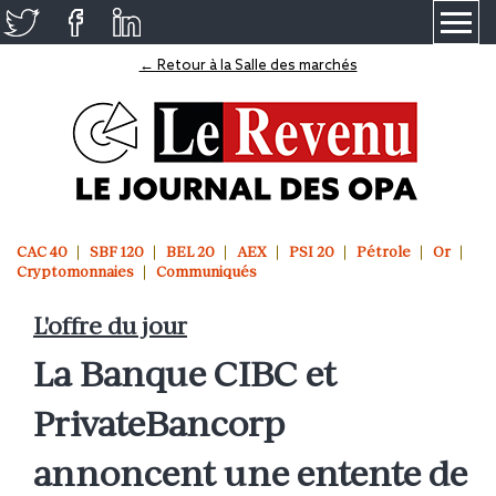
≡
← Retour à la Salle des marchés
CAC 40
SBF 120
BEL 20
AEX
PSI 20
Pétrole
Or
Cryptomonnaies
Communiqués
L'offre du jour
La Banque CIBC et
PrivateBancorp
annoncent une entente de