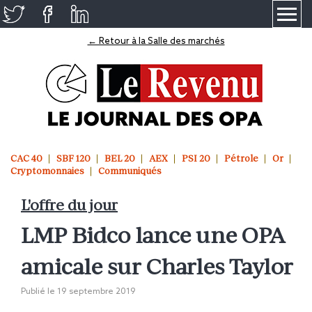
≡
← Retour à la Salle des marchés
CAC 40
SBF 120
BEL 20
AEX
PSI 20
Pétrole
Or
Cryptomonnaies
Communiqués
L'offre du jour
LMP Bidco lance une OPA
amicale sur Charles Taylor
Publié le
19 septembre 2019