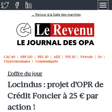
≡
← Retour à la Salle des marchés
CAC 40
SBF 120
BEL 20
AEX
PSI 20
Pétrole
Or
Cryptomonnaies
Communiqués
L'offre du jour
Locindus : projet d’OPR de
Crédit Foncier à 25 € par
action !