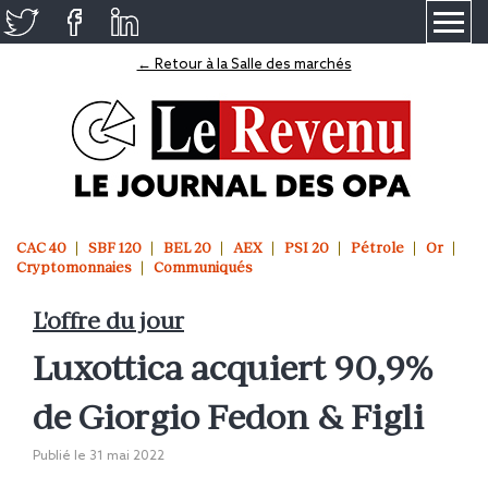
≡
← Retour à la Salle des marchés
CAC 40
SBF 120
BEL 20
AEX
PSI 20
Pétrole
Or
Cryptomonnaies
Communiqués
L'offre du jour
Luxottica acquiert 90,9%
de Giorgio Fedon & Figli
Publié le
31 mai 2022