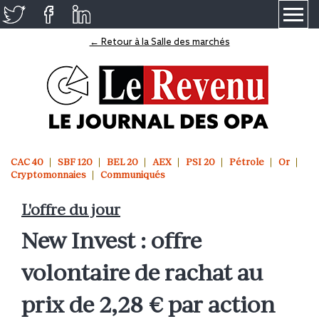
≡
← Retour à la Salle des marchés
CAC 40
SBF 120
BEL 20
AEX
PSI 20
Pétrole
Or
Cryptomonnaies
Communiqués
L'offre du jour
New Invest : offre
volontaire de rachat au
prix de 2,28 € par action