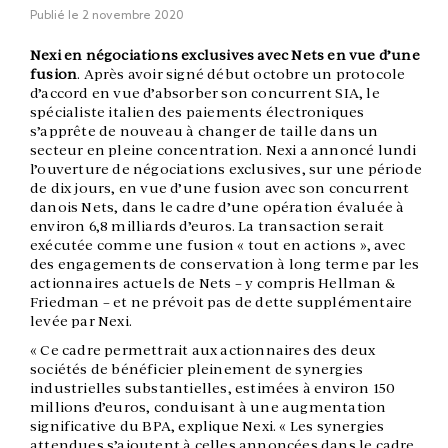
Publié le
2 novembre 2020
Nexi en négociations exclusives avec Nets en vue d’une
fusion
. Après avoir signé début octobre un protocole
d’accord en vue d’absorber son concurrent SIA, le
spécialiste italien des paiements électroniques
s’apprête de nouveau à changer de taille dans un
secteur en pleine concentration. Nexi a annoncé lundi
l’ouverture de négociations exclusives, sur une période
de dix jours, en vue d’une fusion avec son concurrent
danois Nets, dans le cadre d’une opération évaluée à
environ 6,8 milliards d’euros. La transaction serait
exécutée comme une fusion « tout en actions », avec
des engagements de conservation à long terme par les
actionnaires actuels de Nets – y compris Hellman &
Friedman – et ne prévoit pas de dette supplémentaire
levée par Nexi.
« Ce cadre permettrait aux actionnaires des deux
sociétés de bénéficier pleinement de synergies
industrielles substantielles, estimées à environ 150
millions d’euros, conduisant à une augmentation
significative du BPA, explique Nexi. « Les synergies
attendues s’ajoutent à celles annoncées dans le cadre