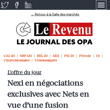
≡
← Retour à la Salle des marchés
CAC 40
SBF 120
BEL 20
AEX
PSI 20
Pétrole
Or
Cryptomonnaies
Communiqués
L'offre du jour
Nexi en négociations
exclusives avec Nets en
vue d’une fusion