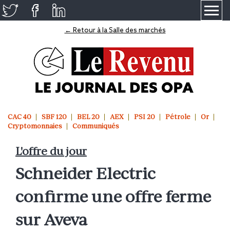
≡
← Retour à la Salle des marchés
CAC 40
SBF 120
BEL 20
AEX
PSI 20
Pétrole
Or
Cryptomonnaies
Communiqués
L'offre du jour
Schneider Electric
confirme une offre ferme
sur Aveva