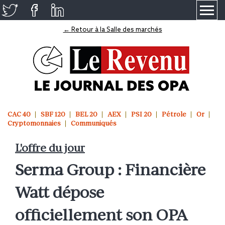
≡
← Retour à la Salle des marchés
CAC 40
SBF 120
BEL 20
AEX
PSI 20
Pétrole
Or
Cryptomonnaies
Communiqués
L'offre du jour
Serma Group : Financière
Watt dépose
officiellement son OPA