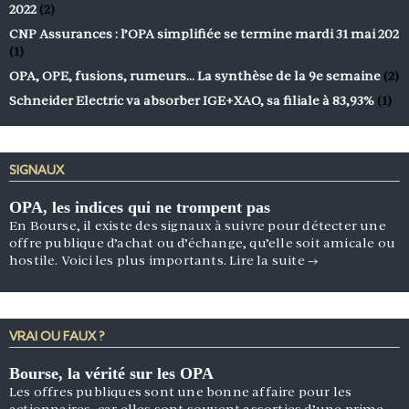
2022
(2)
CNP Assurances : l’OPA simplifiée se termine mardi 31 mai 202
(1)
OPA, OPE, fusions, rumeurs… La synthèse de la 9e semaine
(2)
Schneider Electric va absorber IGE+XAO, sa filiale à 83,93%
(1)
SIGNAUX
OPA, les indices qui ne trompent pas
En Bourse, il existe des signaux à suivre pour détecter une
offre publique d’achat ou d’échange, qu’elle soit amicale ou
hostile. Voici les plus importants.
Lire la suite
→
VRAI OU FAUX ?
Bourse, la vérité sur les OPA
Les offres publiques sont une bonne affaire pour les
actionnaires, car elles sont souvent assorties d’une prime.